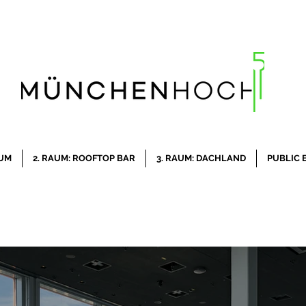
AUM
2. RAUM: ROOFTOP BAR
3. RAUM: DACHLAND
PUBLIC 